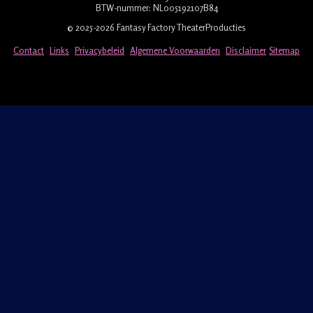
BTW-nummer: NL005192107B84
© 2025-2026 Fantasy Factory TheaterProducties
Contact
Links
Privacybeleid
Algemene Voorwaarden
Disclaimer
Sitemap